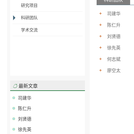
研究项目
司建华
科研团队
陈仁升
学术交流
刘贤德
徐先英
何志斌
廖空太
最新文章
司建华
陈仁升
刘贤德
徐先英