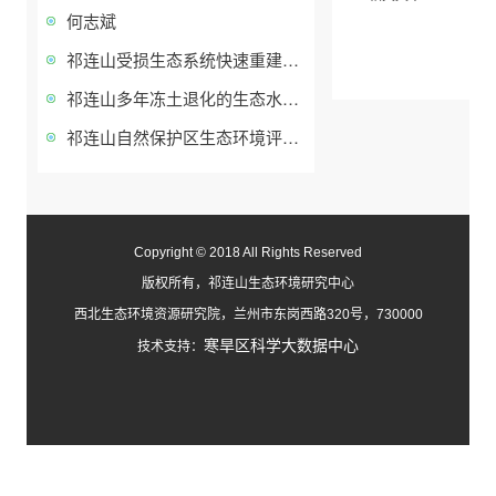
何志斌
祁连山受损生态系统快速重建技术研发与示范
祁连山多年冻土退化的生态水文效应
祁连山自然保护区生态环境评估、预警与监控关键技术研究
Copyright © 2018 All Rights Reserved
版权所有，祁连山生态环境研究中心
西北生态环境资源研究院，兰州市东岗西路320号，730000
寒旱区科学大数据中心
技术支持：